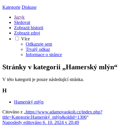
Kategorie
Diskuse
Jazyk
Sledovat
Zobrazit historii
Zobrazit zdroj
Více
Odkazuje sem
Trvalý odkaz
Informace o stránce
Stránky v kategorii „Hamerský mlýn“
V této kategorii je pouze následující stránka.
H
Hamerský mlýn
Citováno z „
https://www.adamovaokoli.cz/index.php?
title=Kategorie:Hamerský_mlýn&oldid=1306
“
Naposledy editováno 6. 10. 2024 v 20:49