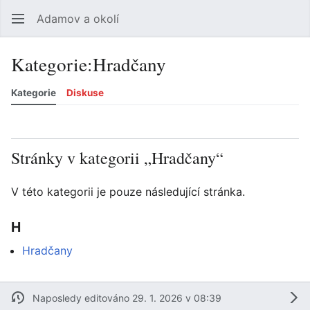
Adamov a okolí
Hledat
Uži
Kategorie
:
Hradčany
Kategorie
Diskuse
Jazyk
Sledovat
Zobrazit historii
Zobrazit zdroj
Více
Stránky v kategorii „Hradčany“
V této kategorii je pouze následující stránka.
H
Hradčany
Naposledy editováno 29. 1. 2026 v 08:39