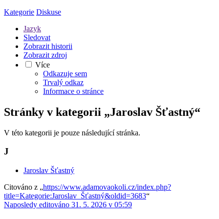
Kategorie
Diskuse
Jazyk
Sledovat
Zobrazit historii
Zobrazit zdroj
Více
Odkazuje sem
Trvalý odkaz
Informace o stránce
Stránky v kategorii „Jaroslav Šťastný“
V této kategorii je pouze následující stránka.
J
Jaroslav Šťastný
Citováno z „
https://www.adamovaokoli.cz/index.php?
title=Kategorie:Jaroslav_Šťastný&oldid=3683
“
Naposledy editováno 31. 5. 2026 v 05:59