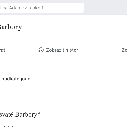
Barbory
vat
Zobrazit historii
Zo
í podkategorie.
 svaté Barbory“