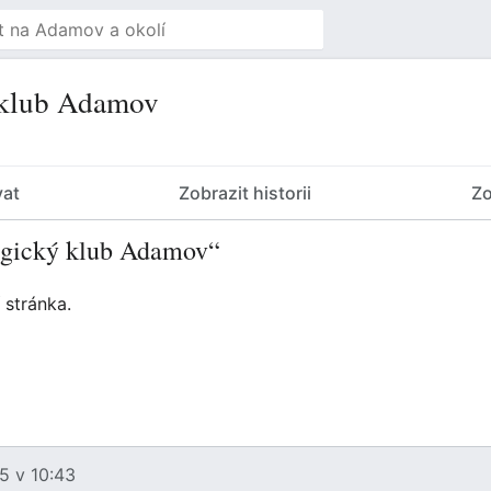
 klub Adamov
vat
Zobrazit historii
Zo
logický klub Adamov“
 stránka.
5 v 10:43