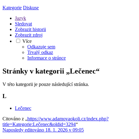
Kategorie
Diskuse
Jazyk
Sledovat
Zobrazit historii
Zobrazit zdroj
Více
Odkazuje sem
Trvalý odkaz
Informace o stránce
Stránky v kategorii „Lečenec“
V této kategorii je pouze následující stránka.
L
Lečenec
Citováno z „
https://www.adamovaokoli.cz/index.php?
title=Kategorie:Lečenec&oldid=3294
“
Naposledy editováno 18. 1. 2026 v 09:05