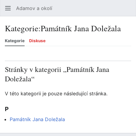
Adamov a okolí
Hledat
Uži
Kategorie
:
Památník Jana Doležala
Kategorie
Diskuse
Jazyk
Sledovat
Zobrazit historii
Zobrazit zdroj
Více
Stránky v kategorii „Památník Jana
Doležala“
V této kategorii je pouze následující stránka.
P
Památník Jana Doležala