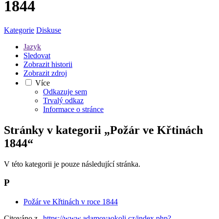
1844
Kategorie
Diskuse
Jazyk
Sledovat
Zobrazit historii
Zobrazit zdroj
Více
Odkazuje sem
Trvalý odkaz
Informace o stránce
Stránky v kategorii „Požár ve Křtinách
1844“
V této kategorii je pouze následující stránka.
P
Požár ve Křtinách v roce 1844
Citováno z „
https://www.adamovaokoli.cz/index.php?