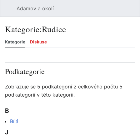
Adamov a okolí
Hledat
Uži
Kategorie
:
Rudice
Kategorie
Diskuse
Jazyk
Sledovat
Zobrazit historii
Zobrazit zdroj
Více
Podkategorie
Zobrazuje se 5 podkategorií z celkového počtu 5
podkategorií v této kategorii.
B
Bílá
J