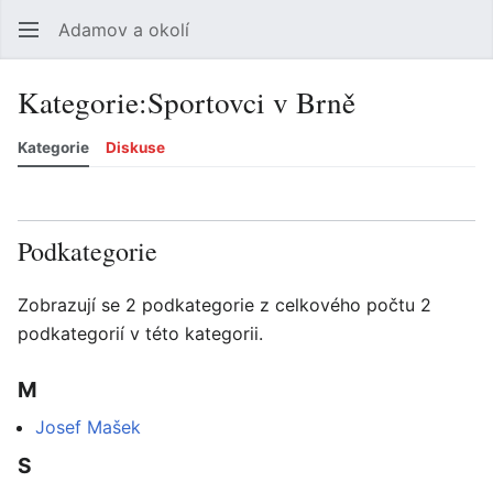
Adamov a okolí
Hledat
Uži
Kategorie
:
Sportovci v Brně
Kategorie
Diskuse
Jazyk
Sledovat
Zobrazit historii
Zobrazit zdroj
Více
Podkategorie
Zobrazují se 2 podkategorie z celkového počtu 2
podkategorií v této kategorii.
M
Josef Mašek
S