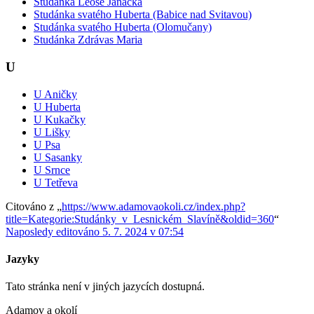
Studánka Leoše Janáčka
Studánka svatého Huberta (Babice nad Svitavou)
Studánka svatého Huberta (Olomučany)
Studánka Zdrávas Maria
U
U Aničky
U Huberta
U Kukačky
U Lišky
U Psa
U Sasanky
U Srnce
U Tetřeva
Citováno z „
https://www.adamovaokoli.cz/index.php?
title=Kategorie:Studánky_v_Lesnickém_Slavíně&oldid=360
“
Naposledy editováno 5. 7. 2024 v 07:54
Jazyky
Tato stránka není v jiných jazycích dostupná.
Adamov a okolí