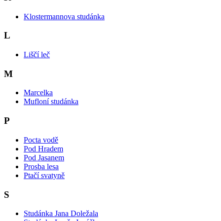
Klostermannova studánka
L
Liščí leč
M
Marcelka
Mufloní studánka
P
Pocta vodě
Pod Hradem
Pod Jasanem
Prosba lesa
Ptačí svatyně
S
Studánka Jana Doležala