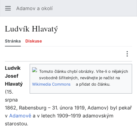
Adamov a okolí
Hledat
Uži
Ludvík Hlavatý
Stránka
Diskuse
Jazyk
Sledovat
Zobrazit historii
Zobrazit zdroj
Více
Ludvík
Tomuto článku chybí obrázky. Víte-li o nějakých
Josef
svobodně šiřitelných, neváhejte je načíst na
Hlavatý
Wikimedia Commons
a přidat do článku.
(15.
srpna
1862, Rabensburg – 31. února 1919, Adamov) byl pekař
v
Adamově
a v letech 1909–1919 adamovským
starostou.