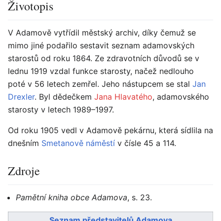
Životopis
V Adamově vytřídil městský archiv, díky čemuž se
mimo jiné podařilo sestavit seznam adamovských
starostů od roku 1864. Ze zdravotních důvodů se v
lednu 1919 vzdal funkce starosty, načež nedlouho
poté v 56 letech zemřel. Jeho nástupcem se stal
Jan
Drexler
. Byl dědečkem
Jana Hlavatého
, adamovského
starosty v letech 1989–1997.
Od roku 1905 vedl v Adamově pekárnu, která sídlila na
dnešním
Smetanově náměstí
v čísle 45 a 114.
Zdroje
Pamětní kniha obce Adamova
, s. 23.
Seznam představitelů Adamova