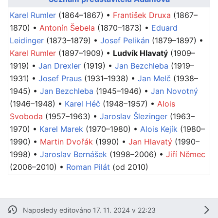
Karel Rumler
(1864–1867) •
František Druxa
(1867–
1870) •
Antonín Šebela
(1870–1873) •
Eduard
Leidinger
(1873–1879) •
Josef Pelikán
(1879–1897) •
Karel Rumler
(1897–1909) •
Ludvík Hlavatý
(1909–
1919) •
Jan Drexler
(1919) •
Jan Bezchleba
(1919–
1931) •
Josef Praus
(1931–1938) •
Jan Melč
(1938–
1945) •
Jan Bezchleba
(1945–1946) •
Jan Novotný
(1946–1948) •
Karel Héč
(1948–1957) •
Alois
Svoboda
(1957–1963) •
Jaroslav Šlezinger
(1963–
1970) •
Karel Marek
(1970–1980) •
Alois Kejík
(1980–
1990) •
Martin Dvořák
(1990) •
Jan Hlavatý
(1990–
1998) •
Jaroslav Bernášek
(1998–2006) •
Jiří Němec
(2006–2010) •
Roman Pilát
(od 2010)
Naposledy editováno 17. 11. 2024 v 22:23