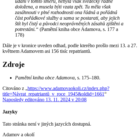
udání v tomto směru, nebyla však svědecky řádně
doložena, a musela býti vzata zpět. Tu měla však
zasáhnouti v plné rozhodnosti ona řádná a pořádná
část pořádkové služby a sama se postarati, aby jejich
štít byl čistý a původci neoprávněných zásahů zjištěni a
potrestáni.“
(Pamětní kniha obce Adamova, s. 177 a
178)
Dále je v kronice uveden odhad, podle kterého prošlo mezi 13. a 27.
květnem Adamovem asi 156 tisíc repatriantů.
Zdroje
Pamětní kniha obce Adamova
, s. 175–180.
Citováno z „
https://www.adamovaokoli.cz/index.php?
title=Návrat_repatriantů_v_roce_1945&oldid=1661
“
Naposledy editováno 13. 11. 2024 v 20:08
Jazyky
Tato stránka není v jiných jazycích dostupná.
Adamov a okolí