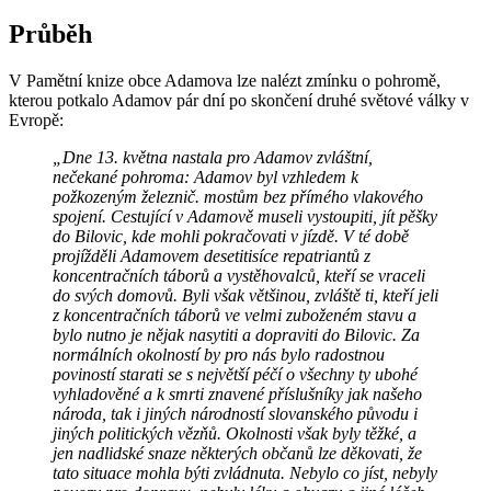
Průběh
V Pamětní knize obce Adamova lze nalézt zmínku o pohromě,
kterou potkalo Adamov pár dní po skončení druhé světové války v
Evropě:
„Dne 13. května nastala pro Adamov zvláštní,
nečekané pohroma: Adamov byl vzhledem k
požkozeným železnič. mostům bez přímého vlakového
spojení. Cestující v Adamově museli vystoupiti, jít pěšky
do Bilovic, kde mohli pokračovati v jízdě. V té době
projížděli Adamovem desetitisíce repatriantů z
koncentračních táborů a vystěhovalců, kteří se vraceli
do svých domovů. Byli však většinou, zvláště ti, kteří jeli
z koncentračních táborů ve velmi zuboženém stavu a
bylo nutno je nějak nasytiti a dopraviti do Bilovic. Za
normálních okolností by pro nás bylo radostnou
poviností starati se s největší péčí o všechny ty ubohé
vyhladověné a k smrti znavené příslušníky jak našeho
národa, tak i jiných národností slovanského původu i
jiných politických vězňů. Okolnosti však byly těžké, a
jen nadlidské snaze některých občanů lze děkovati, že
tato situace mohla býti zvládnuta. Nebylo co jíst, nebyly