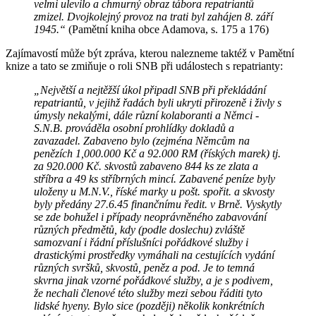
velmi ulevilo a chmurný obraz tábora repatriantů
zmizel. Dvojkolejný provoz na trati byl zahájen 8. září
1945.“
(Pamětní kniha obce Adamova, s. 175 a 176)
Zajímavostí může být zpráva, kterou nalezneme taktéž v Pamětní
knize a tato se zmiňuje o roli SNB při událostech s repatrianty:
„Největší a nejtěžší úkol připadl SNB při překládání
repatriantů, v jejihž řadách byli ukryti přirozeně i živly s
úmysly nekalými, dále různí kolaboranti a Němci -
S.N.B. prováděla osobní prohlídky dokladů a
zavazadel. Zabaveno bylo (zejména Němcům na
penězích 1,000.000 Kč a 92.000 RM (říských marek) tj.
za 920.000 Kč. skvostů zabaveno 844 ks ze zlata a
stříbra a 49 ks stříbrných mincí. Zabavené peníze byly
uloženy u M.N.V., říské marky u pošt. spořit. a skvosty
byly předány 27.6.45 finančnímu ředit. v Brně. Vyskytly
se zde bohužel i případy neoprávněného zabavování
různých předmětů, kdy (podle doslechu) zvláště
samozvaní i řádní příslušníci pořádkové služby i
drastickými prostředky vymáhali na cestujících vydání
různých svršků, skvostů, peněz a pod. Je to temná
skvrna jinak vzorné pořádkové služby, a je s podivem,
že nechali členové této služby mezi sebou řáditi tyto
lidské hyeny. Bylo sice (později) několik konkrétních