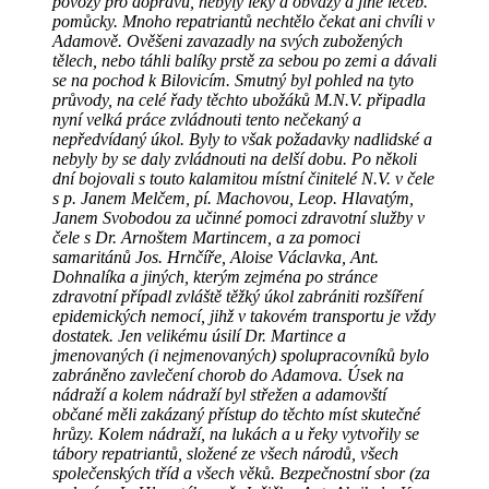
povozy pro dopravu, nebyly léky a obvazy a jiné léčeb.
pomůcky. Mnoho repatriantů nechtělo čekat ani chvíli v
Adamově. Ověšeni zavazadly na svých zubožených
tělech, nebo táhli balíky prstě za sebou po zemi a dávali
se na pochod k Bilovicím. Smutný byl pohled na tyto
průvody, na celé řady těchto ubožáků M.N.V. připadla
nyní velká práce zvládnouti tento nečekaný a
nepředvídaný úkol. Byly to však požadavky nadlidské a
nebyly by se daly zvládnouti na delší dobu. Po několi
dní bojovali s touto kalamitou místní činitelé N.V. v čele
s p. Janem Melčem, pí. Machovou, Leop. Hlavatým,
Janem Svobodou za učinné pomoci zdravotní služby v
čele s Dr. Arnoštem Martincem, a za pomoci
samaritánů Jos. Hrnčíře, Aloise Václavka, Ant.
Dohnalíka a jiných, kterým zejména po stránce
zdravotní případl zvláště těžký úkol zabrániti rozšíření
epidemických nemocí, jihž v takovém transportu je vždy
dostatek. Jen velikému úsilí Dr. Martince a
jmenovaných (i nejmenovaných) spolupracovníků bylo
zabráněno zavlečení chorob do Adamova. Úsek na
nádraží a kolem nádraží byl střežen a adamovští
občané měli zakázaný přístup do těchto míst skutečné
hrůzy. Kolem nádraží, na lukách a u řeky vytvořily se
tábory repatriantů, složené ze všech národů, všech
společenských tříd a všech věků. Bezpečnostní sbor (za