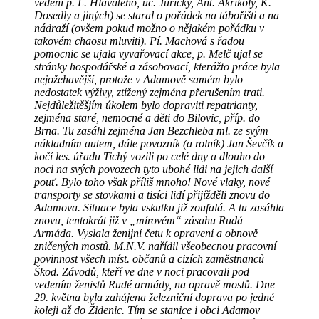
vedení p. L. Hlavatého, uč. Juřičky, Ant. Akrikoly, K.
Dosedly a jiných) se staral o pořádek na tábořišti a na
nádraží (ovšem pokud možno o nějakém pořádku v
takovém chaosu mluviti). Pí. Machová s řadou
pomocnic se ujala vyvařovací akce, p. Melč ujal se
stránky hospodářské a zásobovací, kterážto práce byla
nejožehavější, protože v Adamově samém bylo
nedostatek výživy, ztížený zejména přerušením trati.
Nejdůležitěšjím úkolem bylo dopraviti repatrianty,
zejména staré, nemocné a děti do Bilovic, příp. do
Brna. Tu zasáhl zejména Jan Bezchleba ml. ze svým
nákladním autem, dále povozník (a rolník) Jan Ševčík a
kočí les. úřadu Tichý vozili po celé dny a dlouho do
noci na svých povozech tyto ubohé lidi na jejich další
pouť. Bylo toho však příliš mnoho! Nové vlaky, nové
transporty se stovkami a tisíci lidí přijížděli znovu do
Adamova. Situace byla vskutku již zoufalá. A tu zasáhla
znovu, tentokrát již v „mírovém“ zásahu Rudá
Armáda. Vyslala ženijní četu k opravení a obnově
zničených mostů. M.N.V. nařídil všeobecnou pracovní
povinnost všech míst. občanů a cizích zaměstnanců
Škod. Závodů, kteří ve dne v noci pracovali pod
vedením ženistů Rudé armády, na opravě mostů. Dne
29. května byla zahájena železniční doprava po jedné
koleji až do Židenic. Tím se stanice i obci Adamov