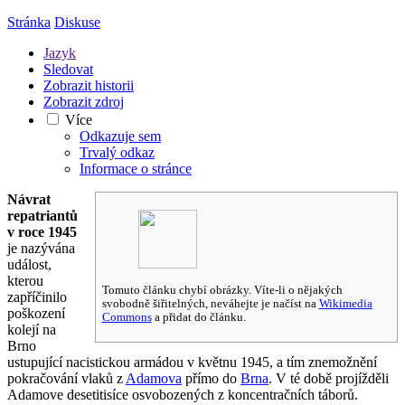
Stránka
Diskuse
Jazyk
Sledovat
Zobrazit historii
Zobrazit zdroj
Více
Odkazuje sem
Trvalý odkaz
Informace o stránce
Návrat
repatriantů
v roce 1945
je nazývána
událost,
kterou
Tomuto článku chybí obrázky. Víte-li o nějakých
zapříčinilo
svobodně šiřitelných, neváhejte je načíst na
Wikimedia
poškození
Commons
a přidat do článku.
kolejí na
Brno
ustupující nacistickou armádou v květnu 1945, a tím znemožnění
pokračování vlaků z
Adamova
přímo do
Brna
. V té době projížděli
Adamove desetitisíce osvobozených z koncentračních táborů.