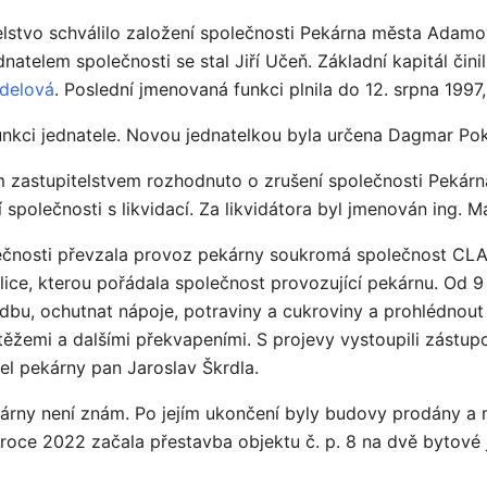
elstvo schválilo založení společnosti Pekárna města Adamo
dnatelem společnosti se stal Jiří Učeň. Základní kapitál činil
delová
. Poslední jmenovaná funkci plnila do 12. srpna 1997,
funkci jednatele. Novou jednatelkou byla určena Dagmar Po
zastupitelstvem rozhodnuto o zrušení společnosti Pekárna
 společnosti s likvidací. Za likvidátora byl jmenován ing. 
čnosti převzala provoz pekárny soukromá společnost CLAS
ice, kterou pořádala společnost provozující pekárnu. Od 9 
bu, ochutnat nápoje, potraviny a cukroviny a prohlédnout
žemi a dalšími překvapeními. S projevy vystoupili zástup
tel pekárny pan Jaroslav Škrdla.
ny není znám. Po jejím ukončení byly budovy prodány a maji
roce 2022 začala přestavba objektu č. p. 8 na dvě bytové 