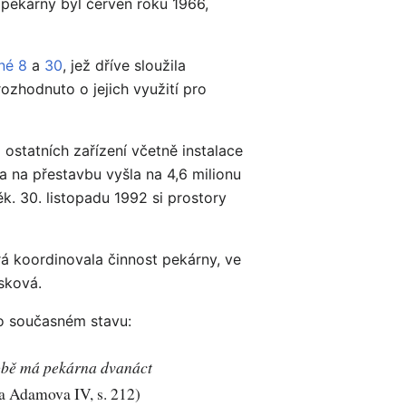
pekárny byl červen roku 1966,
né 8
a
30
, jež dříve sloužila
rozhodnuto o jejich využití pro
statních zařízení včetně instalace
a na přestavbu vyšla na 4,6 milionu
k. 30. listopadu 1992 si prostory
á koordinovala činnost pekárny, ve
ásková.
 o současném stavu:
době má pekárna dvanáct
a Adamova IV, s. 212)