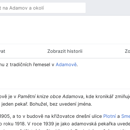
vat
Zobrazit historii
Zo
mu z tradičních řemesel v
Adamově
.
ově je v
Pamětní knize obce Adamova
, kde kronikář zmiňuje
jeden pekař. Bohužel, bez uvedení jména.
905, a to v budově na křižovatce dnešní ulice
Plotní
a
Sme
do roku 1918. V roce 1939 je jako adamovská pekařka uved