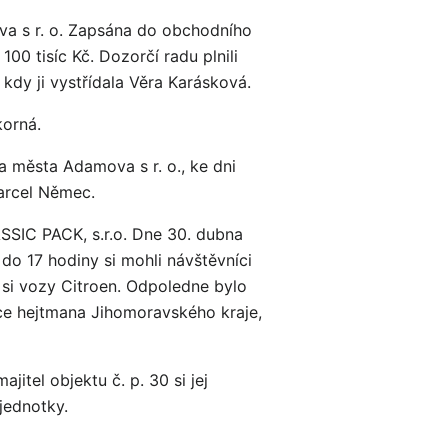
va s r. o. Zapsána do obchodního
 100 tisíc Kč. Dozorčí radu plnili
 kdy ji vystřídala Věra Karásková.
korná.
 města Adamova s r. o., ke dni
Marcel Němec.
SIC PACK, s.r.o. Dne 30. dubna
do 17 hodiny si mohli návštěvníci
 si vozy Citroen. Odpoledne bylo
ce hejtmana Jihomoravského kraje,
tel objektu č. p. 30 si jej
jednotky.