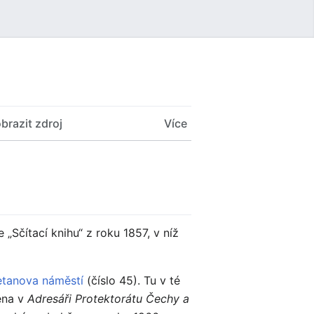
Uživatelské menu
brazit zdroj
Více
 „Sčítací knihu“ z roku 1857, v níž
tanova náměstí
(číslo 45). Tu v té
ena v
Adresáři Protektorátu Čechy a