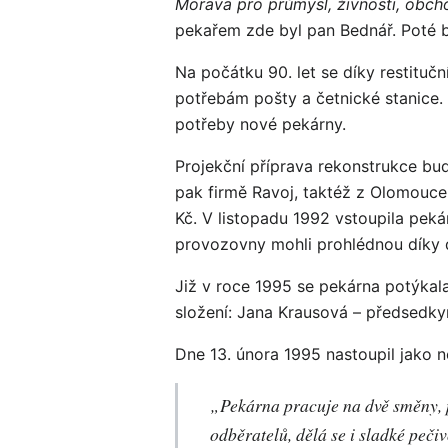
Morava pro průmysl, živnosti, obch
pekařem zde byl pan Bednář. Poté 
Na počátku 90. let se díky restitu
potřebám pošty a četnické stanice.
potřeby nové pekárny.
Projekční příprava rekonstrukce bu
pak firmě Ravoj, taktéž z Olomouce.
Kč. V listopadu 1992 vstoupila peká
provozovny mohli prohlédnou díky
Již v roce 1995 se pekárna potýkal
složení: Jana Krausová – předsedkyn
Dne 13. února 1995 nastoupil jako 
„Pekárna pracuje na dvě směny, 
odběratelů, dělá se i sladké peči