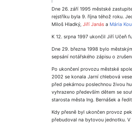
Dne 26. září 1995 městské zastupit
rejstříku byla 9. října téhož roku. Je
Miloš Hladký,
Jiří Janás
a
Mária Kou
K 12. srpna 1997 ukončil Jiří Učeň 
Dne 29. března 1998 bylo městským 
sepsání notářského zápisu o zrušení
Po ukončení provozu městské spole
2002 se konala Jarní chlebová vesel
před pekárnou poslechnou živou hud
vyhrazeno především dětem se soutě
starosta města Ing. Bernášek a ředi
Kdy přesně byl ukončen provoz pekár
přebudoval na bytovou jednotku. V 