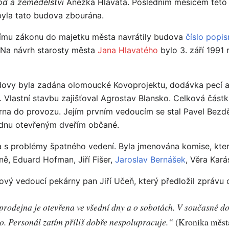
od a zemědělství
Anežka Hlavatá. Posledním měsícem této 
byla tato budova zbourána.
čnímu zákonu do majetku města navrátily budova
číslo popis
 Na návrh starosty města
Jana Hlavatého
bylo 3. září 1991 
dovy byla zadána olomoucké Kovoprojektu, dodávka pecí a o
 Vlastní stavbu zajišťoval Agrostav Blansko. Celková částk
rna do provozu. Jejím prvním vedoucím se stal Pavel Bezdě
 dnu otevřeným dveřím občané.
a s problémy špatného vedení. Byla jmenována komise, kter
ě, Eduard Hofman, Jiří Fišer,
Jaroslav Bernášek
, Věra Kar
nový vedoucí pekárny pan Jiří Učeň, který předložil zprávu
prodejna je otevřena ve všední dny a o sobotách. V současné 
vo. Personál zatím příliš dobře nespolupracuje.“
(Kronika měst