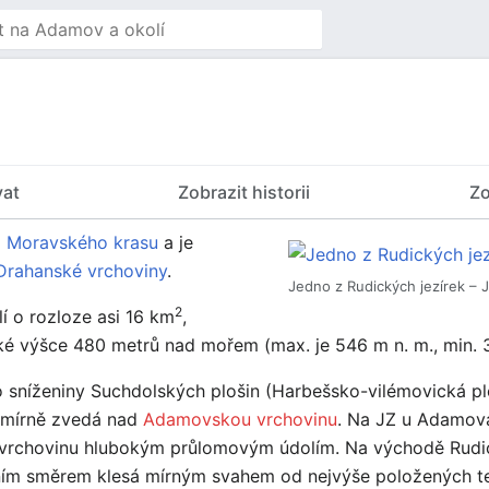
vat
Zobrazit historii
Zo
i
Moravského krasu
a je
Drahanské vrchoviny
.
Jedno z Rudických jezírek – 
2
lí o rozloze asi 16 km
,
é výšce 480 metrů nad mořem (max. je 546 m n. m., min. 3
sníženiny Suchdolských plošin (Harbešsko-vilémovická plo
 mírně zvedá nad
Adamovskou vrchovinu
. Na JZ u Adamova
 vrchovinu hlubokým průlomovým údolím. Na východě Rudick
žním směrem klesá mírným svahem od nejvýše položených t