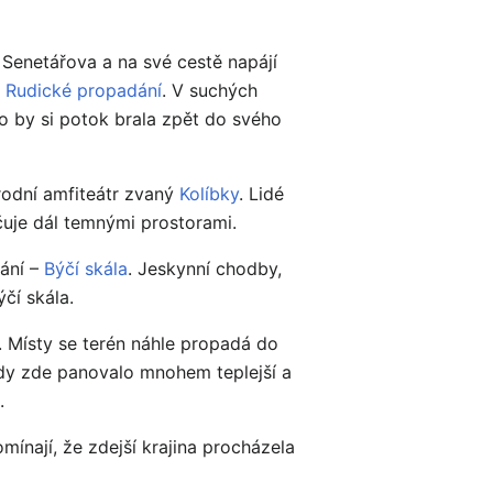
Senetářova a na své cestě napájí
m
Rudické propadání
. V suchých
ko by si potok brala zpět do svého
rodní amfiteátr zvaný
Kolíbky
. Lidé
čuje dál temnými prostorami.
dání –
Býčí skála
. Jeskynní chodby,
čí skála.
 Místy se terén náhle propadá do
kdy zde panovalo mnohem teplejší a
.
omínají, že zdejší krajina procházela