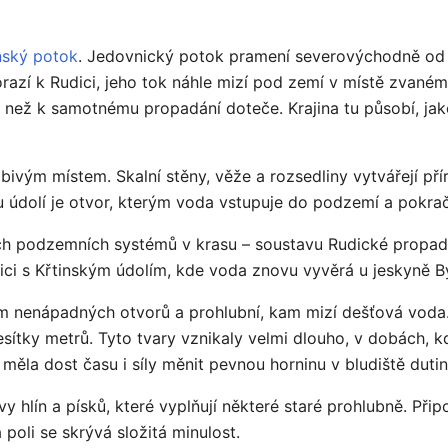
nský potok
. Jedovnický potok pramení severovýchodně od 
orazí k Rudici, jeho tok náhle mizí pod zemí v místě zvané
, než k samotnému propadání doteče. Krajina tu působí, ja
ivým místem. Skalní stěny, věže a rozsedliny vytvářejí pří
u údolí je otvor, kterým voda vstupuje do podzemí a pokra
ích podzemních systémů v krasu – soustavu Rudické propa
ici s Křtinským údolím, kde voda znovu vyvěrá u jeskyně Bý
m nenápadných otvorů a prohlubní, kam mizí dešťová voda.
esítky metrů. Tyto tvary vznikaly velmi dlouho, v dobách, 
měla dost času i síly měnit pevnou horninu v bludiště dutin
vy hlín a písků, které vyplňují některé staré prohlubně. Přip
oli se skrývá složitá minulost.