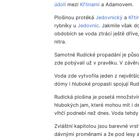
údolí
mezi
Křtinami
a Adamovem.
Plošinou protéká
Jedovnický
a
Křti
rybníky u
Jedovnic
. Jakmile však d
obdobích se voda ztrácí ještě dříve
nitra.
Samotné Rudické propadání je působ
zde pobývali už v pravěku. V závěr
Voda zde vytvořila jeden z největš
dómy i hluboké propasti spojují Rud
Rudická plošina je posetá množství
hlubokých jam, které mohou mít i d
vlhčí podnebí než dnes. Voda tehdy 
Zvláštní kapitolou jsou barevné vrst
dávnými proměnami a že pod lesy a p