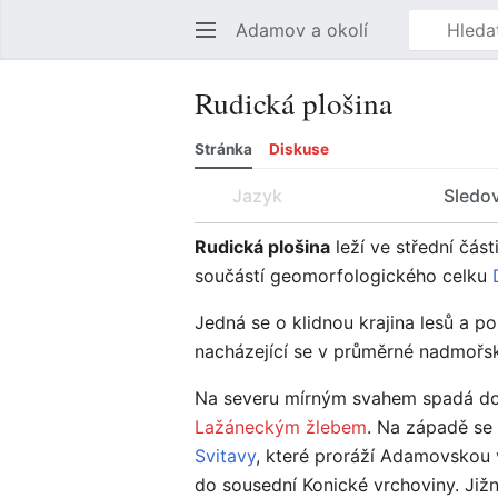
Adamov a okolí
Rudická plošina
Stránka
Diskuse
Jazyk
Sledo
Rudická plošina
leží ve střední část
součástí geomorfologického celku
Jedná se o klidnou krajina lesů a po
nacházející se v průměrné nadmořsk
Na severu mírným svahem spadá do 
Lažáneckým žlebem
. Na západě se
Svitavy
, které proráží Adamovskou
do sousední Konické vrchoviny. Ji