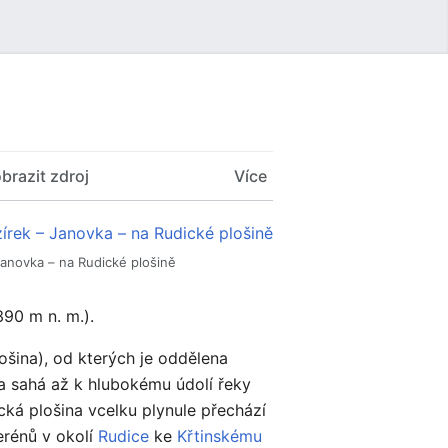
Uživatelské menu
brazit zdroj
Více
Janovka – na Rudické plošině
90 m n. m.).
šina), od kterých je oddělena
 sahá až k hlubokému údolí řeky
á plošina vcelku plynule přechází
erénů v okolí
Rudice
ke
Křtinskému