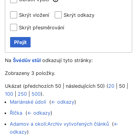
Skrýt vložení
Skrýt odkazy
Skrýt přesměrování
Přejít
Na
Švédův stůl
odkazují tyto stránky:
Zobrazeny 3 položky.
Ukázat (
předchozích 50
|
následujících 50
) (
20
|
50
|
100
|
250
|
500
).
Mariánské údolí
‎
(
← odkazy
)
Říčka
‎
(
← odkazy
)
Adamov a okolí:Archiv vytvořených článků
‎
(
←
odkazy
)