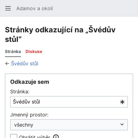
Adamov a okolí
Hledat
Uži
Stránky odkazující na „Švédův
stůl“
Stránka
Diskuse
←
Švédův stůl
Odkazuje sem
Stránka:
Jmenný prostor:
Obrátit výběr