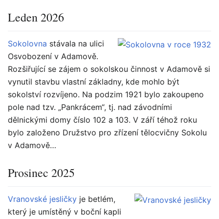
Leden 2026
Sokolovna
stávala na ulici
Osvobození v Adamově.
Rozšiřující se zájem o sokolskou činnost v Adamově si
vynutil stavbu vlastní základny, kde mohlo být
sokolství rozvíjeno. Na podzim 1921 bylo zakoupeno
pole nad tzv. „Pankrácem“, tj. nad závodními
dělnickými domy číslo 102 a 103. V září téhož roku
bylo založeno Družstvo pro zřízení tělocvičny Sokolu
v Adamově…
Prosinec 2025
Vranovské jesličky
je betlém,
který je umístěný v boční kapli