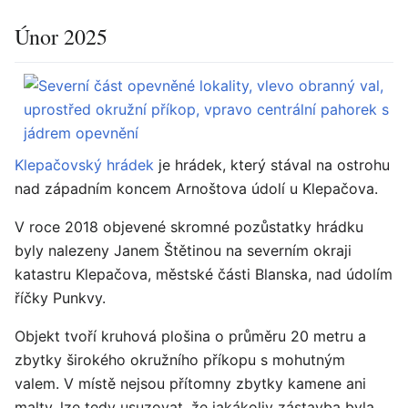
Únor 2025
Klepačovský hrádek
je hrádek, který stával na ostrohu
nad západním koncem Arnoštova údolí u Klepačova.
V roce 2018 objevené skromné pozůstatky hrádku
byly nalezeny Janem Štětinou na severním okraji
katastru Klepačova, městské části Blanska, nad údolím
říčky Punkvy.
Objekt tvoří kruhová plošina o průměru 20 metru a
zbytky širokého okružního příkopu s mohutným
valem. V místě nejsou přítomny zbytky kamene ani
malty, lze tedy usuzovat, že jakákoliv zástavba byla