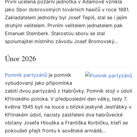
První ucelená požární jednotka v Adamově vznikla
jako Sbor dobrovolných továrních hasičů v roce 1881.
Zakladatelem jednotky byl Josef Tepiš, stal se i jejím
druhým velitelem. Prvním velitelem jednatelem pak
Emanuel Stemberk. Starostou sboru se stal
spolumajitel místního závodu Josef Bromovský…
Únor 2026
Pomník partyzánů
je pomník
vybudovaný jako připomínka
zabití dvou partyzánů z Habrůvky. Pomník stojí v údolí
Křtinského potoka. V předposlední den války, tedy 7.
května 1945 byli na louce u blízké jeskyně Jestřábky v
Křtinském údolí, nacisty zastřeleni dva habrůvecké
občany Josefa Hlouška a Františka Korbičku, kteří se
pokoušeli přejít frontu k sovětské armádě…