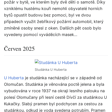
požár v bytě, ve kterém byly dvě děti o samotě. Díky
vzniklému hustému kouři nemohli obyvatelé horních
bytů opustit budovu bez pomoci, byl ve dvou
případech využit žebříkový požární automobil, který
zmíněné osoby snesl z oken. Dalších pět osob bylo
vyvedeny pomocí vyváděcích masek…
Červen 2025
Studánka U Huberta
U Huberta
je studánka nacházející se v západně od
Olomučan. Studánka je věnována poctě jelena a byla
vybudována v roce 1937 na okraji lesního palouku na
polesí Olomučany při lesní cestě Dívčí za studánkou U
Kukačky. Slabý pramen byl podchycen za cestou za
studánkou, odkud je voda svedena potrubím. Pramen