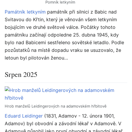
Pomník letkyním
Památník letkyním
památník při silnici z Babic nad
Svitavou do Křtin, který je věnován všem letkyním
bojujícím ve druhé světové válce. Počátky tohoto
památníku začínají odpoledne 25. dubna 1945, kdy
bylo nad Babicemi sestřeleno sovětské letadlo. Podle
pozůstatků na místě dopadu vraku se usuzovalo, že
letoun byl pilotován ženou…
Srpen 2025
Hrob manželů Leidingerových na adamovském hřbitově
Eduard Leidinger
(1831, Adamov - 12. února 1901,
Adamov) byl obvodní a závodní lékař v Adamově. V
Adamově působil jako první obvodní a závodní lékař.