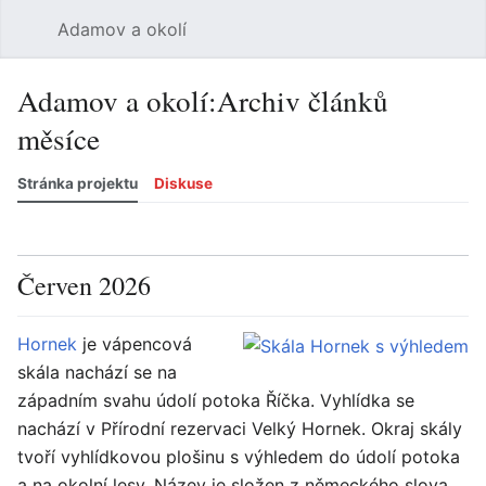
Adamov a okolí
Hledat
Uži
Adamov a okolí
:
Archiv článků
měsíce
Stránka projektu
Diskuse
Jazyk
Sledovat
Zobrazit historii
Zobrazit zdroj
Více
Červen 2026
Hornek
je vápencová
skála nachází se na
západním svahu údolí potoka Říčka. Vyhlídka se
nachází v Přírodní rezervaci Velký Hornek. Okraj skály
tvoří vyhlídkovou plošinu s výhledem do údolí potoka
a na okolní lesy. Název je složen z německého slova