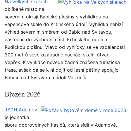
Na Velkých skalách
oblíbené místo na
severním okraji Babické plošiny s vyhlídkou na
vápencové skále do Křtinského údolí. Vyhlídka nabízí
výhled severním směrem od Babic nad Svitavou,
částečně do východní části Křtinského údolí a
Rudickou plošinu. Vlevo od vyhlídky se ve vzdálenosti
300 metrů severozápadně nachází skalní útvar
Vepřek. K vyhlídce nevede žádná značená turistická
trasa, avšak dá se k ní dojít od lesní pěšiny spojující
Babice nad Svitavou a údolí Vaječník…
Březen 2026
JSDH Adamov
je jednotka
sboru dobrovolných hasičů, která sídlí v Adamově.