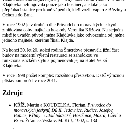
Klajdovka nefungovala pouze jako hostinec, ale také jako
přepřahací stanice pro koně vápeníků, kteří vozili vápno z Březiny a
Ochozu do Brna.
V roce 1902 je v druhém díle Průvodci do moravských jeskyní
zmiňována coby majitelka hospody Veronika Křížová. Na stejném
místě je uváděn původ jména Klajdůvka jako odvozenina od jména
jednoho majitele, kterému říkali Klajda.
Na konci 30. let 20. století rodina Šmerdova přestavěla jižní část
budov na moderní výletní restauraci se zahrádkou ve
funkcionalistickém stylu a pojmenovali jej na Hotel Velká
Klajdovka.
V roce 1998 prošel komplex rozsáhlou přestavbou. Další výraznou
přístavbou prošel v roce 2011.
Zdroje
KŘÍŽ, Martin a KOUDELKA, Florian.
Průvodce do
moravských jeskyní, Díl II. Jedovnice, Rudice, Josefov,
Babice, Křtiny - Údolí hádecké, Hostěnice, Mokrá, Líšeň a
Brno
. Žďánice-Vyškov: M. Kříž, 1902, s. 134.