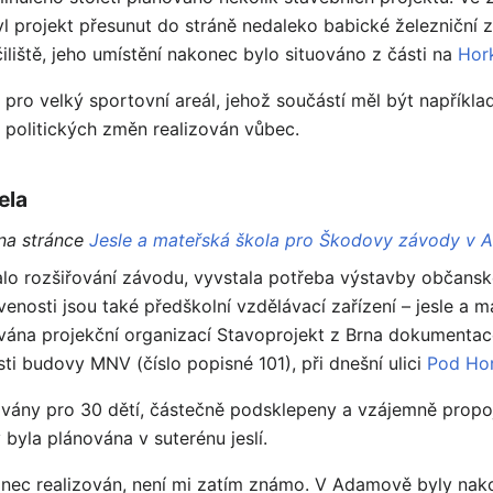
l projekt přesunut do stráně nedaleko babické železniční 
iliště, jeho umístění nakonec bylo situováno z části na
Hor
 pro velký sportovní areál, jehož součástí měl být napříkla
politických změn realizován vůbec.
ela
 na stránce
Jesle a mateřská škola pro Škodovy závody v
alo rozšiřování závodu, vyvstala potřeba výstavby občan
enosti jsou také předškolní vzdělávací zařízení – jesle a m
na projekční organizací Stavoprojekt z Brna dokumentace
i budovy MNV (číslo popisné 101), při dnešní ulici
Pod Ho
továny pro 30 dětí, částečně podsklepeny a vzájemně prop
byla plánována v suterénu jeslí.
onec realizován, není mi zatím známo. V Adamově byly na