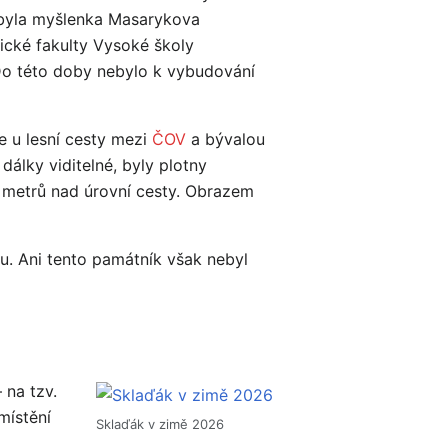
 byla myšlenka Masarykova
ické fakulty Vysoké školy
 Do této doby nebylo k vybudování
e u lesní cesty mezi
ČOV
a bývalou
dálky viditelné, byly plotny
5 metrů nad úrovní cesty. Obrazem
u. Ani tento památník však nebyl
 na tzv.
místění
Sklaďák v zimě 2026