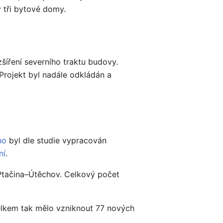
 tři bytové domy.
šíření severního traktu budovy.
Projekt byl nadále odkládán a
ho
byl dle studie vypracován
ní
.
 Ptačina–Útěchov. Celkový počet
Celkem tak mělo vzniknout 77 nových