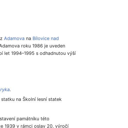
 z
Adamova
na
Bílovice nad
a Adamova roku 1986 je uveden
bí let 1994–1995 s odhadnutou výší
ryka
.
tatku na Školní lesní statek
stavení památníku této
ce 1939 v rámci oslav 20. výročí