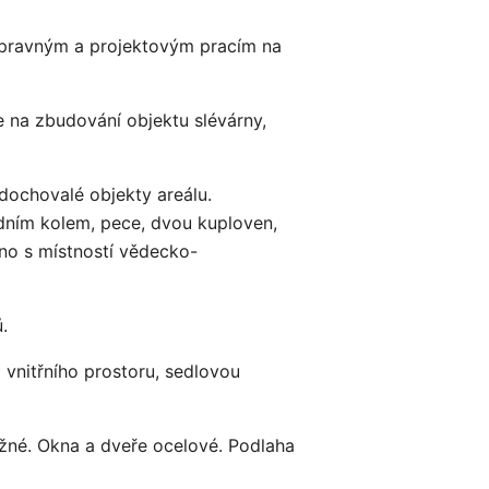
řípravným a projektovým pracím na
 na zbudování objektu slévárny,
 dochovalé objekty areálu.
odním kolem, pece, dvou kuploven,
áno s místností vědecko-
.
 vnitřního prostoru, sedlovou
ežné. Okna a dveře ocelové. Podlaha