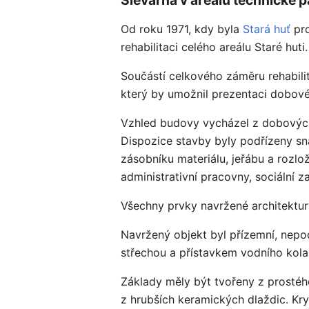
Od roku 1971, kdy byla
Stará huť
pro
rehabilitaci celého areálu Staré huti.
Součástí celkového záměru rehabil
který by umožnil prezentaci dobov
Vzhled budovy vycházel z dobových f
Dispozice stavby byly podřízeny sn
zásobníku materiálu, jeřábu a rozlo
administrativní pracovny, sociální z
Všechny prvky navržené architektu
Navržený objekt byl přízemní, nepo
střechou a přístavkem vodního kol
Základy měly být tvořeny z prostéh
z hrubších keramických dlaždic. Kry