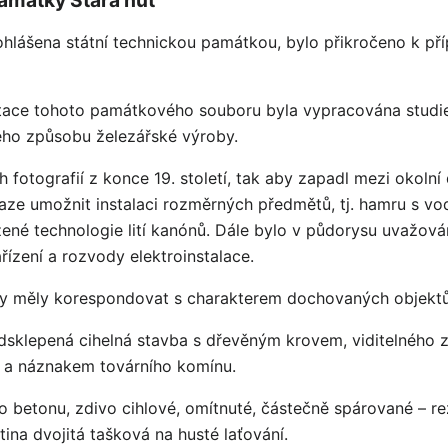
hlášena státní technickou památkou, bylo přikročeno k p
itace tohoto památkového souboru byla vypracována studie
ého způsobu železářské výroby.
otografií z konce 19. století, tak aby zapadl mezi okolní
aze umožnit instalaci rozměrných předmětů, tj. hamru s v
žené technologie lití kanónů. Dále bylo v půdorysu uvažov
ařízení a rozvody elektroinstalace.
ry měly korespondovat s charakterem dochovaných objektů
dsklepená cihelná stavba s dřevěným krovem, viditelného z
a a náznakem továrního komínu.
o betonu, zdivo cihlové, omítnuté, částečně spárované – r
tina dvojitá tašková na husté laťování.