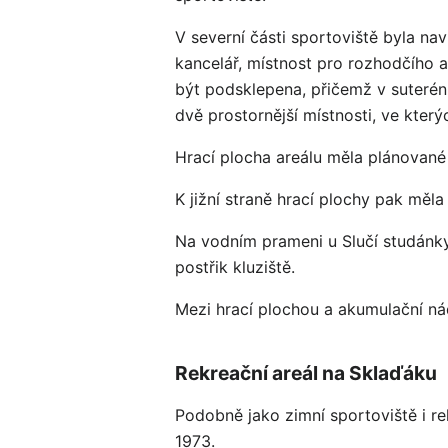
V severní části sportoviště byla n
kancelář, místnost pro rozhodčího a
být podsklepena, přičemž v suterén
dvě prostornější místnosti, ve který
Hrací plocha areálu měla plánovan
K jižní straně hrací plochy pak měla
Na vodním prameni u Slučí studánk
postřik kluziště.
Mezi hrací plochou a akumulační nád
Rekreační areál na Sklaďáku
Podobně jako zimní sportoviště i re
1973.