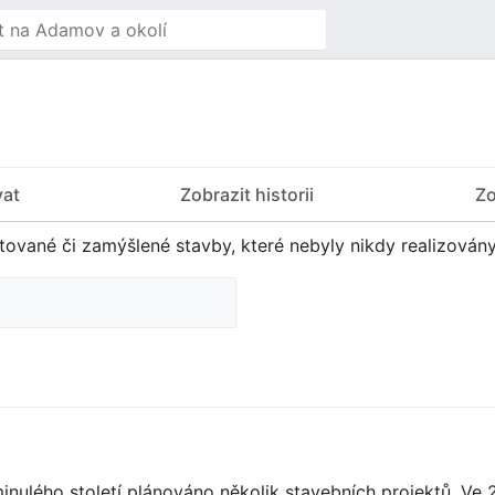
vat
Zobrazit historii
Zo
tované či zamýšlené stavby, které nebyly nikdy realizovány
nulého století plánováno několik stavebních projektů. Ve 2