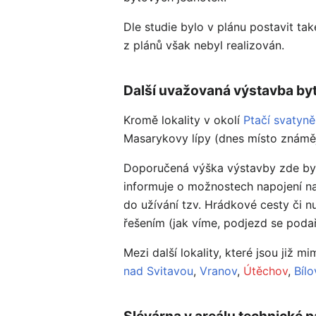
Dle studie bylo v plánu postavit ta
z plánů však nebyl realizován.
Další uvažovaná výstavba by
Kromě lokality v okolí
Ptačí svatyně
Masarykovy lípy (dnes místo známěj
Doporučená výška výstavby zde byla
informuje o možnostech napojení na 
do užívání tzv. Hrádkové cesty či 
řešením (jak víme, podjezd se podaři
Mezi další lokality, které jsou ji
nad Svitavou
,
Vranov
,
Útěchov
,
Bíl
Slévárna v areálu technické 