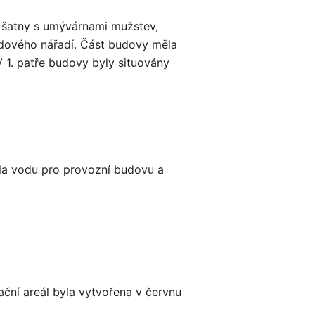
y šatny s umývárnami mužstev,
lidového nářadí. Část budovy měla
 1. patře budovy byly situovány
la vodu pro provozní budovu a
eační areál byla vytvořena v červnu