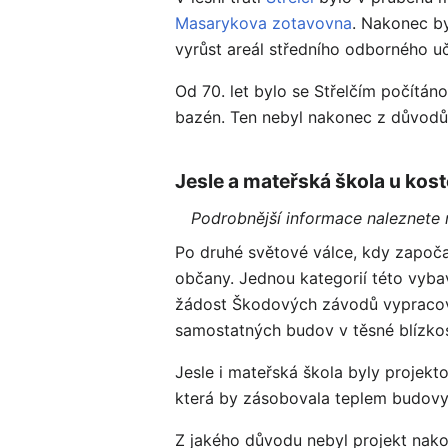
Masarykova zotavovna
. Nakonec by
vyrůst areál středního odborného uč
Od 70. let bylo se Střelčím počítáno
bazén. Ten nebyl nakonec z důvodů 
Jesle a mateřská škola u kost
Podrobnější informace naleznete
Po druhé světové válce, kdy započ
občany. Jednou kategorií této vybav
žádost Škodových závodů vypracová
samostatných budov v těsné blízkost
Jesle i mateřská škola byly projek
která by zásobovala teplem budovy 
Z jakého důvodu nebyl projekt nak