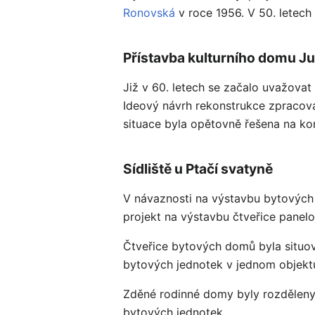
Ronovská
v roce 1956. V 50. letech
Přístavba kulturního domu Ju
Již v 60. letech se začalo uvažovat
Ideový návrh rekonstrukce zpracova
situace byla opětovně řešena na kon
Sídliště u Ptačí svatyně
V návaznosti na výstavbu bytových
projekt na výstavbu čtveřice pane
Čtveřice bytových domů byla situov
bytových jednotek v jednom objektu
Zděné rodinné domy byly rozděleny 
bytových jednotek.