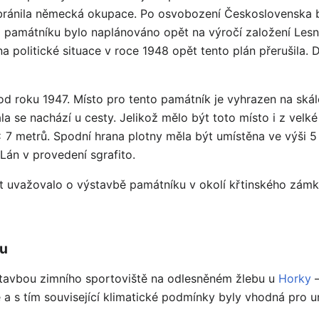
zabránila německá okupace. Po osvobození Československa
 památníku bylo naplánováno opět na výročí založení Lesn
a politické situace v roce 1948 opět tento plán přerušila.
od roku 1947. Místo pro tento památník je vyhrazen na skál
a se nachází u cesty. Jelikož mělo být toto místo i z velké 
x 7 metrů. Spodní hrana plotny měla být umístěna ve výši 
Lán v provedení sgrafito.
t uvažovalo o výstavbě památníku v okolí křtinského zámk
ku
ýstavbou zimního sportoviště na odlesněném žlebu u
Horky
–
e a s tím související klimatické podmínky byly vhodná pro u