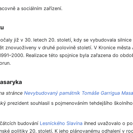
acovně a sociálním zařízení.
tu
čaly již v 30. letech 20. století, kdy se vybudovala silnice
pět znovuoživeny v druhé polovině století. V Kronice měst
1991–2000. Realizace této spojnice byla zařazena do obdo
orun.
Masaryka
 na stránce
Nevybudovaný památník Tomáše Garrigua Masa
ý prezident souhlasil s pojmenováním tehdejšího školního s
očátcích budování
Lesníckého Slavína
ihned uvažovalo o po
ké politiky 20. století. K jeho plánovanému odhalení v ro