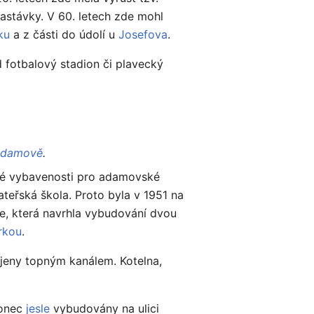
zastávky. V 60. letech zde mohl
ku
a z části do údolí u
Josefova
.
d fotbalový stadion či plavecký
 Adamově
.
ské vybavenosti pro adamovské
ateřská škola. Proto byla v 1951 na
, která navrhla vybudování dvou
rkou
.
ojeny topným kanálem. Kotelna,
konec
jesle
vybudovány na ulici