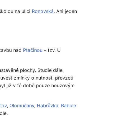
školou na ulici
Ronovská
. Ani jeden
stavbu nad
Ptačinou
– tzv. U
stavěné plochy. Studie dále
 uvést zmínky o nutnosti převzetí
 byl již v té době pouze nouzovým
čov
,
Olomučany
,
Habrůvka
,
Babice
ole.