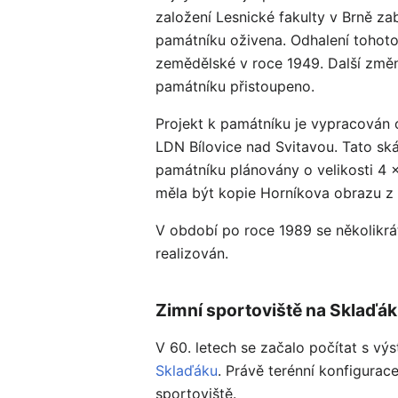
založení Lesnické fakulty v Brně 
památníku oživena. Odhalení tohoto
zemědělské v roce 1949. Další změn
památníku přistoupeno.
Projekt k památníku je vypracován 
LDN Bílovice nad Svitavou. Tato skál
památníku plánovány o velikosti 4 
měla být kopie Horníkova obrazu z 
V období po roce 1989 se několikrá
realizován.
Zimní sportoviště na Sklaďá
V 60. letech se začalo počítat s v
Sklaďáku
. Právě terénní konfigurac
sportoviště.