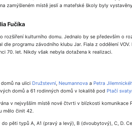
 na zamýšleném místě jeslí a mateřské školy byly vystavěny
lia Fučíka
 o rozšíření kulturního domu. Jednalo by se především o roz
l dle programu závodního klubu Jar. Fiala z oddělení VOV. 
ci 70. let. Nikdy však nebyla dotažena k realizaci.
 domů na ulici
Družstevní
,
Neumannova
a
Petra Jilemnické
lových domů a 61 rodinných domů v lokalitě pod
Ptačí svaty
ána v nejvyšším místě nové čtvrti v blízkosti komunikace
 mělo činit 42.
do pěti typů A, A1 (pravý a levý), B (dvoubytový), C, D. 