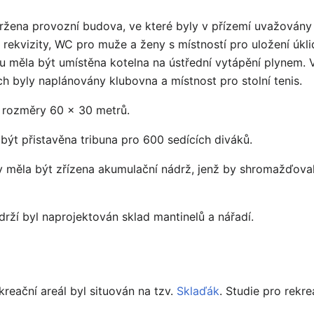
avržena provozní budova, ve které byly v přízemí uvažován
 rekvizity, WC pro muže a ženy s místností pro uložení úk
u měla být umístěna kotelna na ústřední vytápění plynem. V
ch byly naplánovány klubovna a místnost pro stolní tenis.
é rozměry 60 x 30 metrů.
 být přistavěna tribuna pro 600 sedících diváků.
y měla být zřízena akumulační nádrž, jenž by shromažďova
rží byl naprojektován sklad mantinelů a nářadí.
kreační areál byl situován na tzv.
Sklaďák
. Studie pro rekr