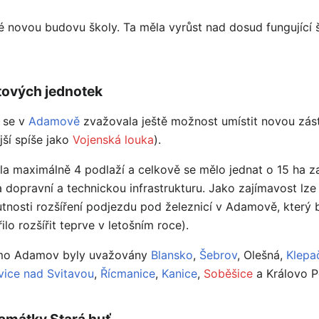
ké novou budovu školy. Ta měla vyrůst nad dosud fungující 
tových jednotek
se v
Adamově
zvažovala ještě možnost umístit novou zá
ší spíše jako
Vojenská louka
).
 maximálně 4 podlaží a celkově se mělo jednat o 15 ha za
dopravní a technickou infrastrukturu. Jako zajímavost lze
nutnosti rozšíření podjezdu pod železnicí v Adamově, který
lo rozšířit teprve v letošním roce).
ž mimo Adamov byly uvažovány
Blansko
,
Šebrov
, Olešná,
Klepa
ovice nad Svitavou
,
Řícmanice
,
Kanice
,
Soběšice
a Královo P
památky Stará huť