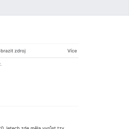
Uživatelské menu
brazit zdroj
Více
.
0. letech zde měla vyrůst tzv.