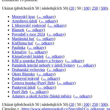
Ukázat (
předchozích 50
|
následujících 50
) (
20
|
50
|
100
|
250
|
500
).
Moravský kras
‎
(
← odkazy
)
Arnoštovo údolí
‎
(
← odkazy
)
I. březovský vodovod
‎
(
← odkazy
)
Blansek
‎
(
← odkazy
)
Povodně v roce 2024
‎
(
← odkazy
)
Mariánská huť
‎
(
← odkazy
)
Kněžnina huť
‎
(
← odkazy
)
Paulinka
‎
(
← odkazy
)
Klepačov
‎
(
← odkazy
)
Klepačovský hrádek
‎
(
← odkazy
)
Kříž u soutoku Punkvy a Svitavy
‎
(
← odkazy
)
Památník letecké nehody v údolí Svitavy
‎
(
← odkazy
)
Drahanská vrchovina
‎
(
← odkazy
)
Okres Blansko
‎
(
← odkazy
)
Punkevní jeskyně
‎
(
← odkazy
)
Čertova branka (Pustý žleb)
‎
(
← odkazy
)
Punkevní údolí
‎
(
← odkazy
)
Pustý žleb
‎
(
← odkazy
)
Adamov a okolí:Archiv článků měsíce
‎
(
← odkazy
)
Ukázat (
předchozích 50
|
následujících 50
) (
20
|
50
|
100
|
250
|
500
).
Citováno z „
https://www.adamovaokoli.cz/Speciální:Co_odkazuje_n