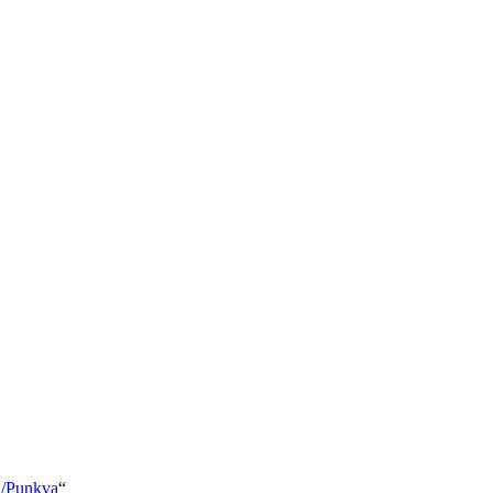
a/Punkva
“