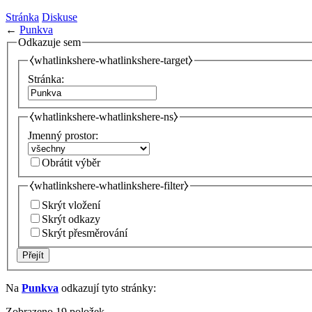
Stránka
Diskuse
←
Punkva
Odkazuje sem
⧼whatlinkshere-whatlinkshere-target⧽
Stránka:
⧼whatlinkshere-whatlinkshere-ns⧽
Jmenný prostor:
Obrátit výběr
⧼whatlinkshere-whatlinkshere-filter⧽
Skrýt vložení
Skrýt odkazy
Skrýt přesměrování
Přejít
Na
Punkva
odkazují tyto stránky:
Zobrazeno 19 položek.